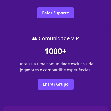
Falar Suporte
👥 Comunidade VIP
1000+
Junte-se a uma comunidade exclusiva de
jogadores e compartilhe experiências!
Entrar Grupo