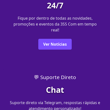
24/7
Fique por dentro de todas as novidades,
promoções e eventos da 3SS Com em tempo
real!
Ver Notícias
💬 Suporte Direto
Chat
Suporte direto via Telegram, respostas rápidas e
atendimento personalizado!