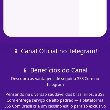
📱 Canal Oficial no Telegram!
📱 Benefícios do Canal
Descubra as vantagens de seguir a 3SS Com no
Telegram
Pensando na diversão saudável dos brasileiros, a 3SS
Com entrega serviço de alto padrão — a plataforma
3SS Com Brasil cria um cassino estilo paraíso exclusivo