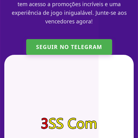
tem acesso a promoções incríveis e uma
experiência de jogo inigualável. Junte-se aos
vencedores agora!
SEGUIR NO TELEGRAM