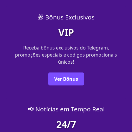
🎁 Bônus Exclusivos
VIP
Receba bônus exclusivos do Telegram,
promoções especiais e códigos promocionais
únicos!
Ver Bônus
📢 Notícias em Tempo Real
24/7